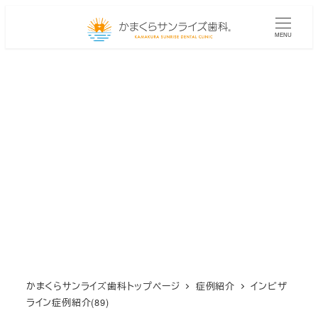
メ
イ
MENU
ン
コ
ン
テ
ン
ツ
へ
移
動
かまくらサンライズ歯科トップページ
症例紹介
インビザ
ライン症例紹介(89)