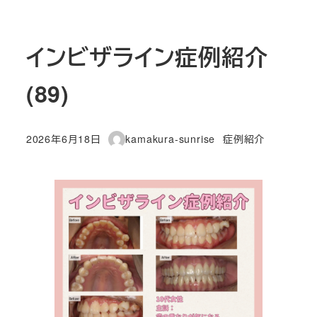
インビザライン症例紹介
(89)
カテゴリー
2026年6月18日
kamakura-sunrise
症例紹介
投稿日
著
者