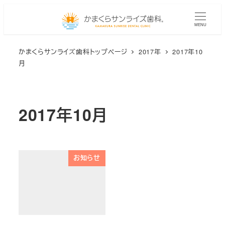
メ
イ
MENU
ン
かまくらサンライズ歯科トップページ
2017年
2017年10
コ
月
ン
テ
ン
2017年10月
ツ
へ
移
動
お知らせ