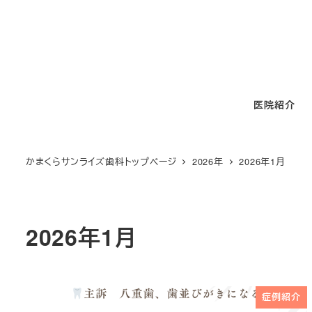
メ
イ
ン
コ
ン
医院紹介
テ
ン
ツ
かまくらサンライズ歯科トップページ
2026年
2026年1月
へ
移
動
2026年1月
症例紹介