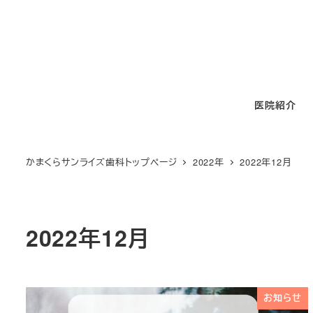
メ
イ
ン
コ
ン
医院紹介
テ
ン
ツ
かまくらサンライズ歯科トップページ
2022年
2022年12月
へ
移
動
2022年12月
お知らせ