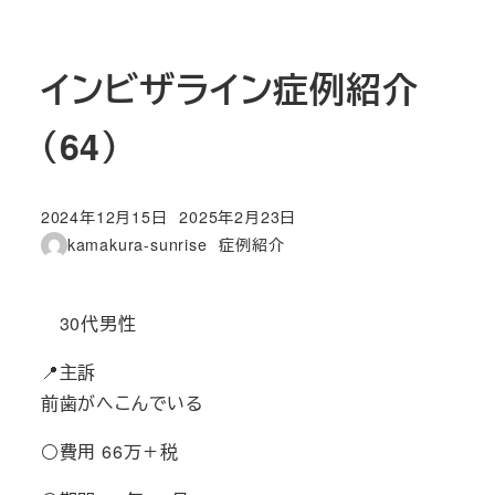
インビザライン症例紹介
（64）
2024年12月15日
2025年2月23日
投稿日
更新日
カテゴリー
kamakura-sunrise
症例紹介
著
者
30代男性
📍主訴
前歯がへこんでいる
⚪費用 66万＋税