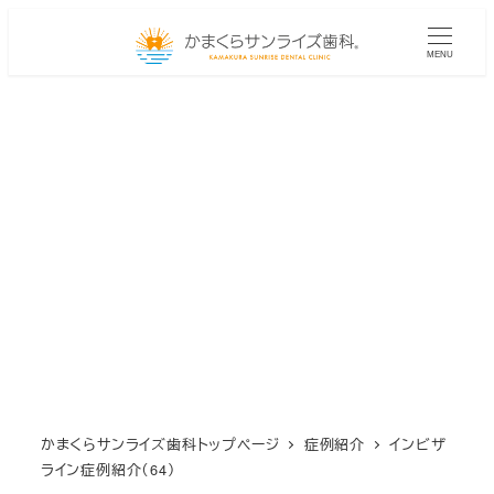
メ
イ
MENU
ン
コ
ン
テ
ン
ツ
へ
移
動
かまくらサンライズ歯科トップページ
症例紹介
インビザ
ライン症例紹介（64）