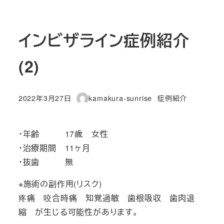
インビザライン症例紹介
(2)
カテゴリー
2022年3月27日
kamakura-sunrise
症例紹介
投稿日
著
者
・年齢 17歳 女性
・治療期間 11ヶ月
・抜歯 無
※施術の副作用(リスク)
疼痛 咬合時痛 知覚過敏 歯根吸収 歯肉退
縮 が生じる可能性があります。