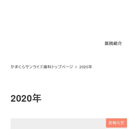
メ
イ
ン
コ
ン
医院紹介
テ
ン
ツ
かまくらサンライズ歯科トップページ
2020年
へ
移
動
2020年
お知らせ