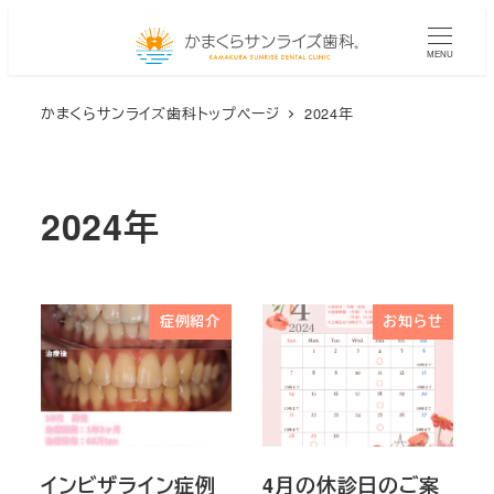
メ
イ
MENU
ン
かまくらサンライズ歯科トップページ
2024年
コ
ン
テ
ン
2024年
ツ
へ
移
症例紹介
お知らせ
動
インビザライン症例
4月の休診日のご案