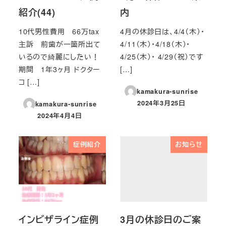
紹介(44)
内
10代男性費用 66万tax
4月の休診日は、4/4（木）・
主訴 前歯が一箇所出て
4/11（木）・4/18（木）・
いるので綺麗にしたい！
4/25（木）・ 4/29（祝）です
期間 1年3ヶ月 ドクター
[…]
コ […]
kamakura-sunrise
2024年3月25日
kamakura-sunrise
投稿日
2024年4月4日
投稿日
症例紹介
お知らせ
インビザライン症例
3月の休診日のご案