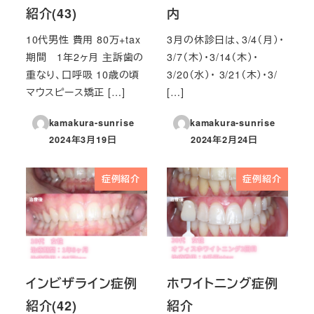
紹介(43)
内
10代男性 費用 80万+tax
3月の休診日は、3/4（月）・
期間 1年2ヶ月 主訴歯の
3/7（木）・3/14（木）・
重なり、口呼吸 10歳の頃
3/20（水）・ 3/21（木）・3/
マウスピース矯正 […]
[…]
kamakura-sunrise
kamakura-sunrise
2024年3月19日
2024年2月24日
投稿日
投稿日
症例紹介
症例紹介
インビザライン症例
ホワイトニング症例
紹介(42)
紹介