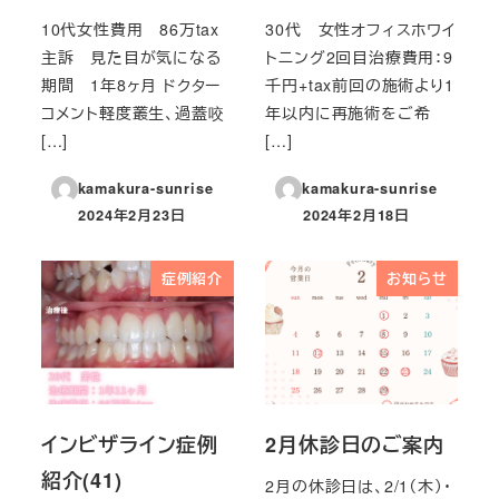
10代女性費用 86万tax
30代 女性オフィスホワイ
主訴 見た目が気になる
トニング2回目治療費用：9
期間 1年8ヶ月 ドクター
千円+tax前回の施術より1
コメント軽度叢生、過蓋咬
年以内に再施術をご希
[…]
[…]
kamakura-sunrise
kamakura-sunrise
2024年2月23日
2024年2月18日
投稿日
投稿日
症例紹介
お知らせ
インビザライン症例
2月休診日のご案内
紹介(41)
2月の休診日は、2/1（木）・